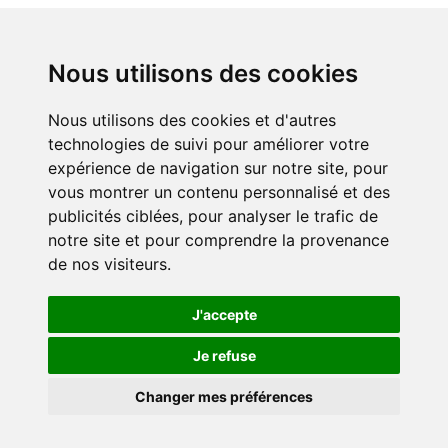
Bien-sur je peux livrer mes chiots chez leurs futurs
propriétaire, moyennant des frais de livraison. Le coût est
de 0,697€ du kilomètre
(conforme au Barème kilométrique
Nous utilisons des cookies
applicable aux voitures)
.
Nous utilisons des cookies et d'autres
Toutes les questions / réponses
technologies de suivi pour améliorer votre
expérience de navigation sur notre site, pour
Qu'est ce que le LOF ?
vous montrer un contenu personnalisé et des
Quelle est la différence entre le LOF et le non LOF ?
publicités ciblées, pour analyser le trafic de
notre site et pour comprendre la provenance
A quel âge est disponible le chiot ?
de nos visiteurs.
Est ce que vous avez des portées disponibles
régulièrement ?
J'accepte
Est ce que le chiot est habitué aux chats ?
Je refuse
Que mange le chiot au départ ?
Combien de fois par jour mange t-il ?
Changer mes préférences
Est ce que le chiot est sociabilisé ?